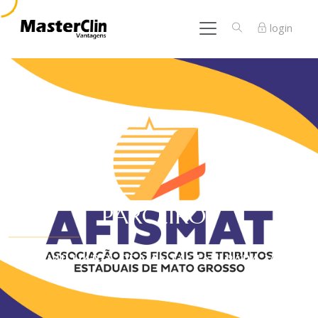
login
PARCEIROS
São milhares de vantagens para você!