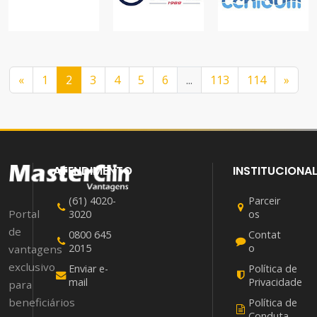
PRATIQUE
SAÚDE TOTAL
ACADEMIAS,
ACADEMIAS
ACADEMIAS
LAZER
«
1
2
3
4
5
6
...
113
114
»
ATENDIMENTO
INSTITUCIONA
(61) 4020-
Parceir
Portal
3020
os
de
0800 645
Contat
2015
o
vantagens
exclusivo
Enviar e-
Política de
mail
Privacidade
para
beneficiários
Política de
Conduta