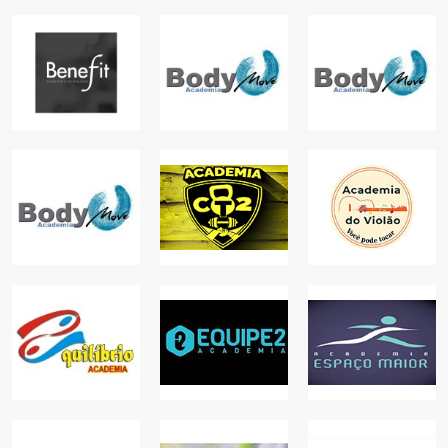
ACADEMIA
ACADEMIA
ACADEMIA
BODY MOVE -
BENEFIT
BODY MOVE GO
LAPA
ACADEMIAS,
FIT
SAÚDE,
ACADEMIAS,
COMÉRCIO
COMÉRCIO
ACADEMIAS
ACADEMIA
BODY MOVE
ACADEMIA DO
PROFIT
ACADEMIA CT2
VIOLÃO
ACADEMIAS
ACADEMIAS
EDUCAÇÃO
ACADEMIA
ACADEMIA
ACADEMIA
EQUILÍBRIO
EQUIPE 02
ESPAÇO MAIOR
ACADEMIAS,
COMÉRCIO
ACADEMIAS
ACADEMIAS