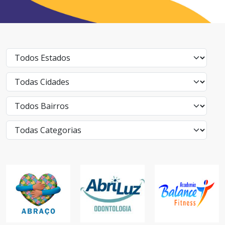
ACADEMIA
BALANCE
FITNESS
ABRILUZ
ACADEMIAS,
ABRAÇO
ODONTOLÓGIA
SAÚDE,
SAÚDE
SAÚDE
COMÉRCIO