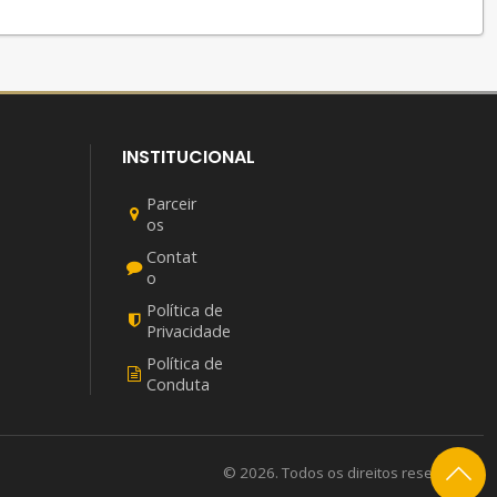
INSTITUCIONAL
Parceir
os
Contat
o
Política de
Privacidade
Política de
Conduta
© 2026. Todos os direitos reservados.