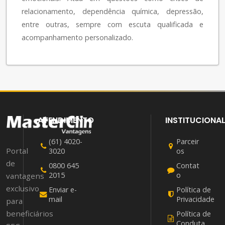
relacionamento, dependência química, depressão,
entre outras, sempre com escuta qualificada e
acompanhamento personalizado.
ATENDIMENTO
INSTITUCIONA
(61) 4020-
Parceir
Portal
3020
os
de
0800 645
Contat
2015
o
vantagens
exclusivo
Enviar e-
Política de
mail
Privacidade
para
beneficiários
Política de
Conduta