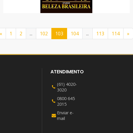
STUDIO PRISCILA SODRÉ
SERVIÇOS
«
1
2
...
102
103
104
...
113
114
»
ATENDIMENTO
(61) 4020-
3020
0800 645
2015
Enviar e-
mail