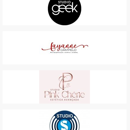
STUDIO GEEK
ONLINE
STUDIO LAYANNE CAMPELO
SERVIÇOS
STUDIO PINK
SAÚDE