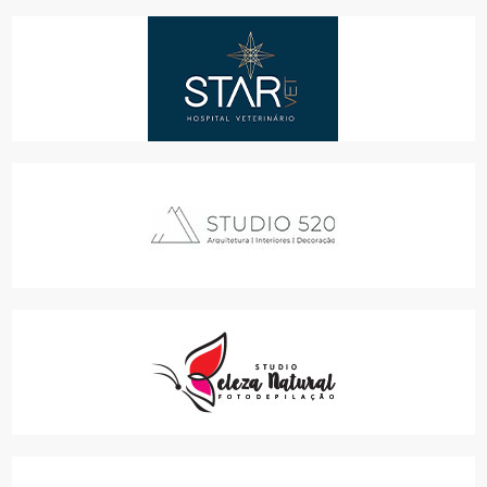
STARVET HOSPITAL VETERINÁRIO
ANIMAIS
STUDIO 520 ARQUITETURA & INTERIORES
PARA SUA CASA
STUDIO BELEZA NATURAL - FOTODEPILAÇÃO
SERVIÇOS