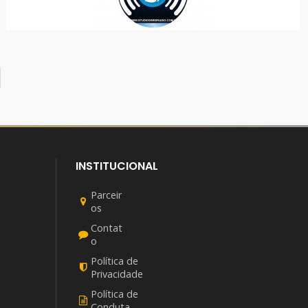
STUDIO S
COMUNICAÇÃO
INSTITUCIONAL
Parceir
os
Contat
o
Política de
Privacidade
Política de
Conduta