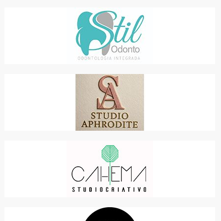
STILBEN ODONTOLOGIA INTEGRADA
SAÚDE
STUDIO APHRODITE
SERVIÇOS, COMÉRCIO
STUDIO CAHEMA
PARA SUA CASA