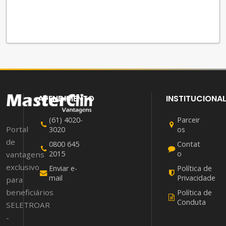
ATENDIMENTO
INSTITUCIONA
(61) 4020-
Parceir
Portal
3020
os
de
0800 645
Contat
2015
o
vantagens
exclusivo
Enviar e-
Política de
mail
Privacidade
para
beneficiários
Política de
Conduta
SELETROAR
-