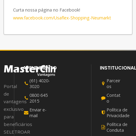
Curta nossa página no Facebook!
www.facebook.com/Usaflex-Shopping-Neumarkt
ATENDIMENTO
INSTITUCIONA
(61) 4020-
Parceir
Portal
3020
os
de
0800 645
Contat
2015
o
vantagens
exclusivo
Enviar e-
Política de
mail
Privacidade
para
beneficiários
Política de
Conduta
SELETROAR