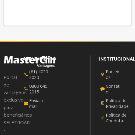
ATENDIMENTO
INSTITUCIONA
(61) 4020-
Parceir
Portal
3020
os
de
0800 645
Contat
2015
o
vantagens
exclusivo
Enviar e-
Política de
mail
Privacidade
para
beneficiários
Política de
Conduta
SELETROAR
-