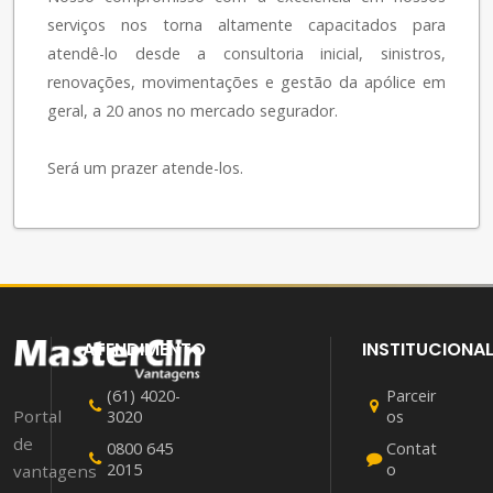
serviços nos torna altamente capacitados para
atendê-lo desde a consultoria inicial, sinistros,
renovações, movimentações e gestão da apólice em
geral, a 20 anos no mercado segurador.
Será um prazer atende-los.
ATENDIMENTO
INSTITUCIONA
(61) 4020-
Parceir
Portal
3020
os
de
0800 645
Contat
2015
o
vantagens