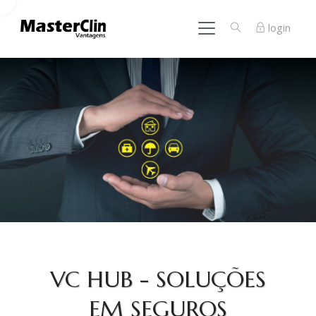
login
VC HUB - SOLUÇÕES
EM SEGUROS