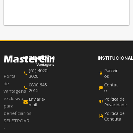
ATENDIMENTO
INSTITUCIONA
(61) 4020-
Parceir
Portal
3020
os
de
0800 645
Contat
2015
o
vantagens
exclusivo
Enviar e-
Política de
mail
Privacidade
para
beneficiários
Política de
Conduta
SELETROAR
-