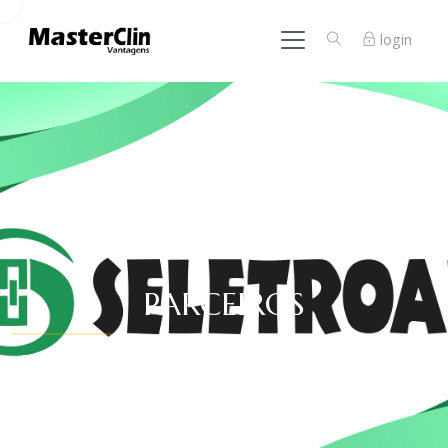
login
PARCEIROS
São milhares de vantagens para você!