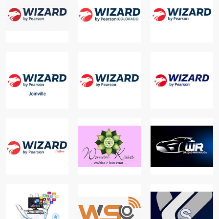
WIZARD -
WIZARD -
GRANDE
WIZARD -
BUENO
COLORADO
GUARAMIRIM
EDUCAÇÃO
EDUCAÇÃO
EDUCAÇÃO
WIZARD -
WIZARD -
WIZARD - LAGO
RIACHO FUNDO
JOINVILLE
SUL
I
EDUCAÇÃO
EDUCAÇÃO
EDUCAÇÃO
WIZARD
WR DIREÇÃO
CALHAU
WOMAN KISSES
HIDRÁULICA
EDUCAÇÃO
SAÚDE
AUTOS
WRK CURSOS E
WS