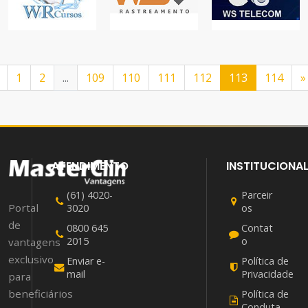
INFORMÁTICA
RASTREAMENTO
WSTELECOM
EDUCAÇÃO
AUTOS
COMUNICAÇÃO
1
2
...
109
110
111
112
113
114
»
ATENDIMENTO
INSTITUCIONA
(61) 4020-
Parceir
Portal
3020
os
de
0800 645
Contat
2015
o
vantagens
exclusivo
Enviar e-
Política de
mail
Privacidade
para
beneficiários
Política de
Conduta