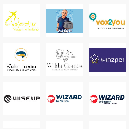
VOX2YOU
VOLARETUR
VOVÔ OZÔNIO
BRASILIA
LAZER
PARA SUA CASA
EDUCAÇÃO
WALTER
FERREIRA
WILDA GOMES
PSICANALISTA E
NEVES -
HIPNOLOGO
PODÓLOGA
WINZPER
SAÚDE
SAÚDE
EDUCAÇÃO
WIZARD - 111
WIZARD
WISE UP
SUL
EDUCAÇÃO,
EDUCAÇÃO
ONLINE
EDUCAÇÃO