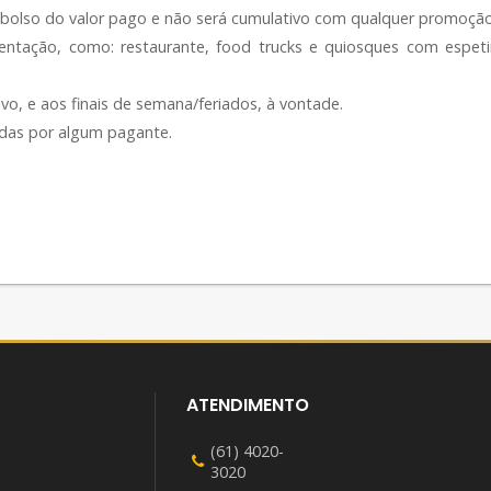
mbolso do valor pago e não será cumulativo com qualquer promoção
ação, como: restaurante, food trucks e quiosques com espetinhos
vo, e aos finais de semana/feriados, à vontade.
das por algum pagante.
ATENDIMENTO
(61) 4020-
3020