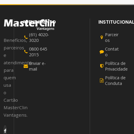
ATENDIMENTO
INSTITUCIONA
(61) 4020-
Parceir
Benefícios,
3020
os
parceiros
0800 645
Contat
2015
o
e
atendimento
Enviar e-
Política de
mail
Privacidade
para
quem
Política de
Conduta
usa
o
Cartão
MasterClin
Vantagens.