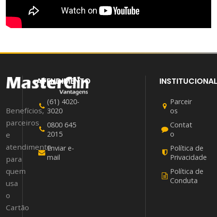
ATENDIMENTO
INSTITUCIONA
(61) 4020-
Parceir
Benefícios,
3020
os
parceiros
0800 645
Contat
2015
o
e
atendimento
Enviar e-
Política de
mail
Privacidade
para
quem
Política de
Conduta
usa
o
Cartão