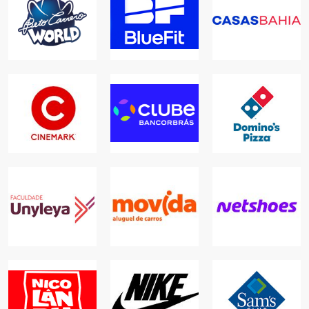
BETO CARRERO
WORLD
BLUEFIT
CASAS BAHIA
LAZER
ACADEMIAS
ONLINE
CLUBE
BANCORBRÁS
DOMINO'S
SERVIÇOS, LAZER,
CINEMARK
PIZZA
PLANOS E
LAZER
SEGUROS
ALIMENTAÇÃO
MOVIDA
ALUGUEL DE
FACULDADE
CARROS
UNYLEYA
NETSHOES
AUTOS, SERVIÇOS,
EDUCAÇÃO
ONLINE
ONLINE
NIKE