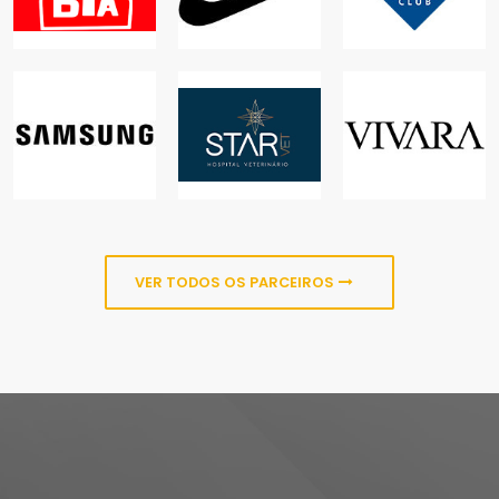
NICOLÂNDIA
SAM'S CLUB
COMÉRCIO,
LAZER
ONLINE
ALIMENTAÇÃO
STARVET
HOSPITAL
SAMSUNG
VETERINÁRIO
VIVARA
COMÉRCIO,
ONLINE
ANIMAIS
ONLINE
VER TODOS OS PARCEIROS