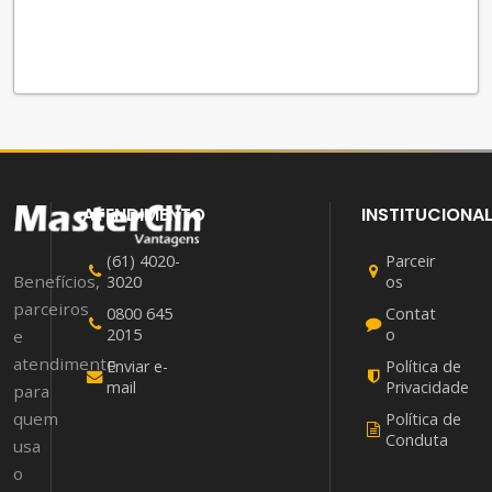
ATENDIMENTO
INSTITUCIONA
(61) 4020-
Parceir
Benefícios,
3020
os
parceiros
0800 645
Contat
2015
o
e
atendimento
Enviar e-
Política de
mail
Privacidade
para
quem
Política de
Conduta
usa
o