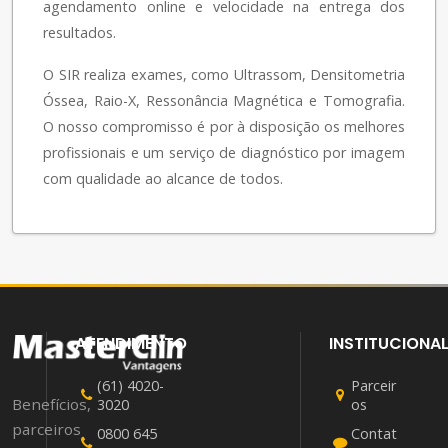
agendamento online e velocidade na entrega dos
resultados.
O SIR realiza exames, como Ultrassom, Densitometria
Óssea, Raio-X, Ressonância Magnética e Tomografia.
O nosso compromisso é por à disposição os melhores
profissionais e um serviço de diagnóstico por imagem
com qualidade ao alcance de todos.
ATENDIMENTO
INSTITUCIONA
(61) 4020-
Parceir
Benefícios,
3020
os
parceiros
0800 645
Contat