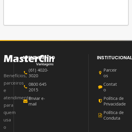
ATENDIMENTO
INSTITUCIONA
(61) 4020-
Parceir
Benefícios,
3020
os
parceiros
0800 645
Contat
2015
o
e
atendimento
Enviar e-
Política de
mail
Privacidade
para
quem
Política de
Conduta
usa
o