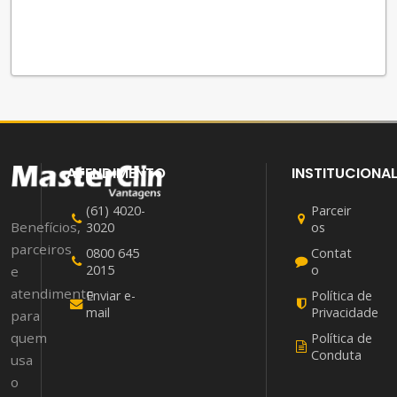
ATENDIMENTO
INSTITUCIONA
(61) 4020-
Parceir
Benefícios,
3020
os
parceiros
0800 645
Contat
2015
o
e
atendimento
Enviar e-
Política de
mail
Privacidade
para
quem
Política de
Conduta
usa
o