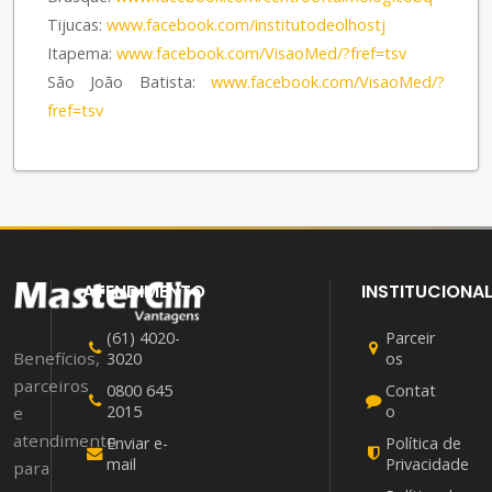
Tijucas:
www.facebook.com/institutodeolhostj
Itapema:
www.facebook.com/VisaoMed/?fref=tsv
São João Batista:
www.facebook.com/VisaoMed/?
fref=tsv
ATENDIMENTO
INSTITUCIONA
(61) 4020-
Parceir
Benefícios,
3020
os
parceiros
0800 645
Contat
2015
o
e
atendimento
Enviar e-
Política de
mail
Privacidade
para