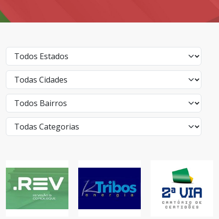
2° VIA -
CERTIDÕES EM
12TRIBOS
.REV
TODO BRASIL
SERVIÇOS, PARA
SERVIÇOS
SUA CASA
SERVIÇOS