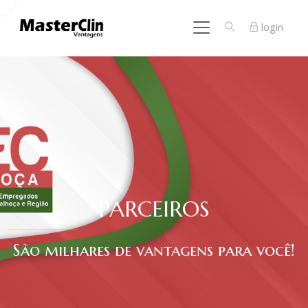
login
PARCEIROS
São milhares de vantagens para você!