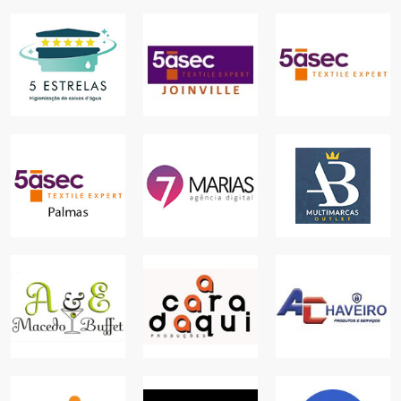
5 ESTRELAS
HIGIENIZAÇÃO
DE CAIXA
5ÀSEC -
5ÀSEC -
DÁGUA
JOINVILLE
MACAPÁ
PARA SUA CASA
SERVIÇOS
SERVIÇOS
7 MARIAS
5ÀSEC -
AGÊNCIA
A & B
PALMAS
DIGITAL
MULTIMARCAS
SERVIÇOS
COMUNICAÇÃO
COMÉRCIO
A & E MACEDO
BUFFET
A CARA DAQUI
A CHAVEIRO
ALIMENTAÇÃO
COMUNICAÇÃO
SERVIÇOS