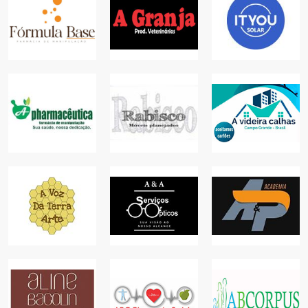
A FÓRMULA
BASE
A GRANJA
A ITYOU SOLAR
COMÉRCIO
ANIMAIS
PARA SUA CASA
A
A RABISCO
A VIDEIRA
PHARMACÊUTICA
MÓVEIS
CALHAS
COMÉRCIO
PARA SUA CASA
PARA SUA CASA
A VOZ DA TERRA
A&A SERVIÇOS
ARTE
ÓPTICOS
A&P ACADEMIA
COMÉRCIO
COMÉRCIO
ACADEMIAS
AB
CONSULTÓRIO
ABCORPUS
ABC PLANOS DE
DE
CLÍNICA
SAÚDE