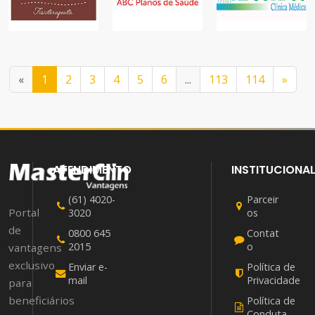
FISIOTERAPIA
MÉDICA
PLANOS E
SAÚDE
SEGUROS
SAÚDE
«
1
2
3
4
5
6
...
113
114
»
ATENDIMENTO
INSTITUCIONA
(61) 4020-
Parceir
Portal
3020
os
de
0800 645
Contat
2015
o
vantagens
exclusivo
Enviar e-
Política de
mail
Privacidade
para
beneficiários
Política de
Conduta