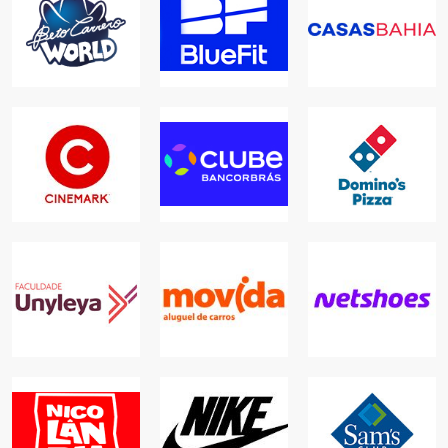
BETO CARRERO
WORLD
BLUEFIT
CASAS BAHIA
LAZER
ACADEMIAS
ONLINE
CLUBE
BANCORBRÁS
DOMINO'S
SERVIÇOS, LAZER,
CINEMARK
PIZZA
PLANOS E
LAZER
SEGUROS
ALIMENTAÇÃO
MOVIDA
ALUGUEL DE
FACULDADE
CARROS
UNYLEYA
NETSHOES
AUTOS, SERVIÇOS,
EDUCAÇÃO
ONLINE
ONLINE
NIKE