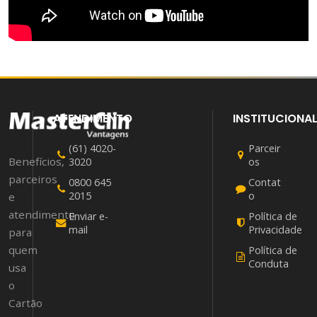
ATENDIMENTO
INSTITUCIONA
(61) 4020-
Parceir
Benefícios,
3020
os
parceiros
0800 645
Contat
2015
o
e
atendimento
Enviar e-
Política de
mail
Privacidade
para
quem
Política de
Conduta
usa
o
Cartão