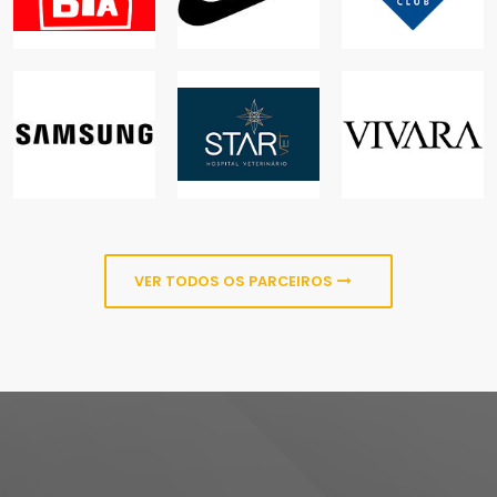
NICOLÂNDIA
SAM'S CLUB
COMÉRCIO,
LAZER
ONLINE
ALIMENTAÇÃO
STARVET
HOSPITAL
SAMSUNG
VETERINÁRIO
VIVARA
COMÉRCIO,
ONLINE
ANIMAIS
ONLINE
VER TODOS OS PARCEIROS