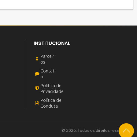
INSTITUCIONAL
Parceir
os
Contat
o
Política de
Privacidade
Política de
Conduta
© 2026. Todos os direitos reservados.