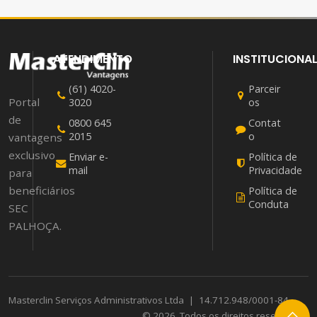
ATENDIMENTO
INSTITUCIONA
(61) 4020-
Parceir
Portal
3020
os
de
0800 645
Contat
2015
o
vantagens
exclusivo
Enviar e-
Política de
mail
Privacidade
para
beneficiários
Política de
Conduta
SEC
PALHOÇA.
Masterclin Serviços Administrativos Ltda
|
14.712.948/0001-84
© 2026. Todos os direitos reservados.