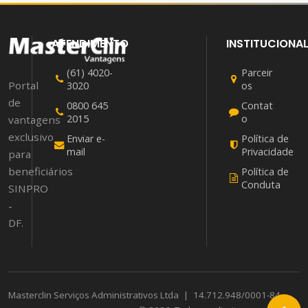
ATENDIMENTO
INSTITUCIONA
(61) 4020-
Parceir
Portal
3020
os
de
0800 645
Contat
2015
o
vantagens
exclusivo
Enviar e-
Política de
mail
Privacidade
para
beneficiários
Política de
Conduta
SINPRO
-
DF.
Masterclin Serviços Administrativos Ltda
|
14.712.948/0001-84