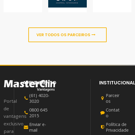
VETERINÁRIO
VIVARA
COMÉRCIO,
ONLINE
ANIMAIS
ONLINE
VER TODOS OS PARCEIROS
ATENDIMENTO
INSTITUCIONA
(61) 4020-
Parceir
Portal
3020
os
de
0800 645
Contat
2015
o
vantagens
exclusivo
Enviar e-
Política de
mail
Privacidade
para