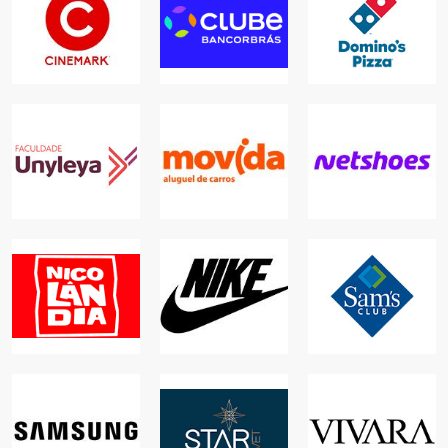
CLUBE
BANCORBRÁS
DOMINO'S
SERVIÇOS, LAZER,
CINEMARK
PIZZA
PLANOS E
LAZER
SEGUROS
ALIMENTAÇÃO
MOVIDA
ALUGUEL DE
FACULDADE
CARROS
UNYLEYA
NETSHOES
AUTOS, SERVIÇOS,
EDUCAÇÃO
ONLINE
ONLINE
NIKE
NICOLÂNDIA
SAM'S CLUB
COMÉRCIO,
LAZER
ONLINE
ALIMENTAÇÃO
STARVET
HOSPITAL
SAMSUNG