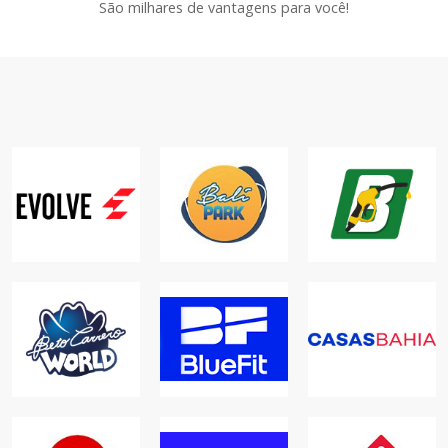
São milhares de vantagens para você!
ACADEMIA
BARATÃO
EVOLVE
BALI PARK
COMBUSTÍVEIS
ACADEMIAS
LAZER
COMBUSTÍVEIS
BETO CARRERO
WORLD
BLUEFIT
CASAS BAHIA
LAZER
ACADEMIAS
ONLINE