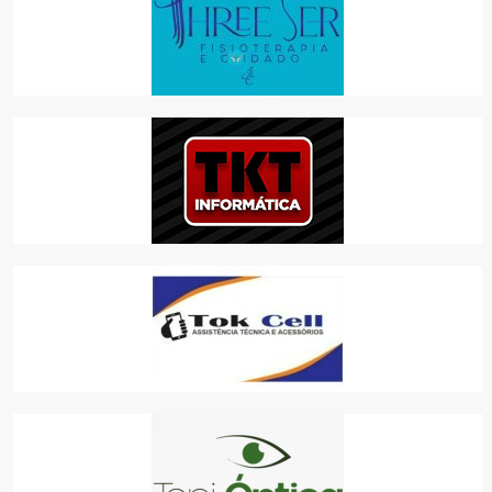
THREE SER FISIOTERAPIA E CUIDADO
SAÚDE
TKT INFORMÁTICA
INFORMÁTICA
TOK CELL
COMÉRCIO