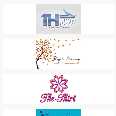
TH TUR
LAZER
THAYSA RAIANNY - PSICÓLOGA
SAÚDE
THE-SHIRT
COMÉRCIO