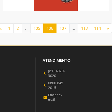
TOP CAR
AUTOS
«
1
2
...
105
106
107
...
113
114
»
ATENDIMENTO
(61) 4020-
3020
0800 645
2015
Enviar e-
mail