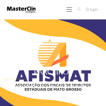
login
PARCEIROS
São milhares de vantagens para você!