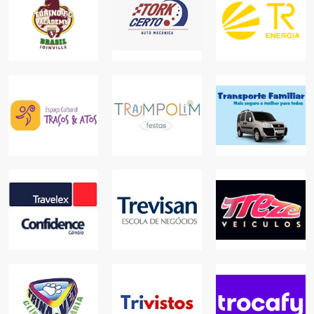
TORK CERTO
AUTO
TORINO
MECÂNICA
TR ENERGIA
ACADEMIAS
AUTOS
PARA SUA CASA
TRAÇOS &
TRAMPOLIM
TRANSPORTE
ATOS
FESTAS
FAMILIAR
EDUCAÇÃO
COMUNICAÇÃO
SERVIÇOS
TREVISAN
TRAVELEX
ESCOLA DE
TREZE
CONFIDENCE
NEGÓCIOS
VEICULOS
ONLINE
EDUCAÇÃO
AUTOS
TRINA VET
CLÍNICA