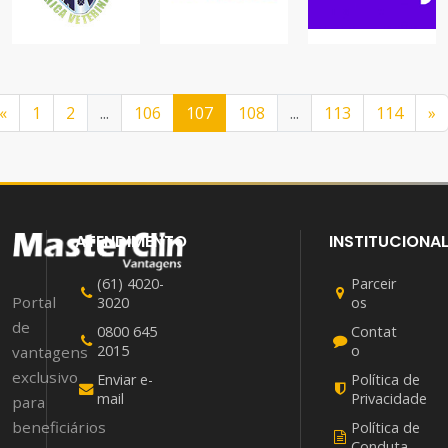
VETERINÁRIA
TRIVISTOS
TROCAFY
ANIMAIS
SERVIÇOS
COMÉRCIO
«
1
2
...
106
107
108
...
113
114
»
ATENDIMENTO
INSTITUCIONA
(61) 4020-
Parceir
Portal
3020
os
de
0800 645
Contat
2015
o
vantagens
exclusivo
Enviar e-
Política de
mail
Privacidade
para
beneficiários
Política de
Conduta