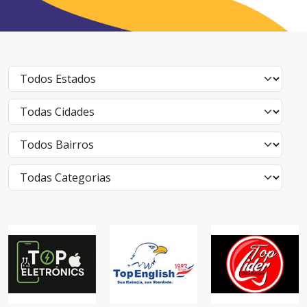
TOP ENGLISH -
TOP
CARUARU
TOP LÍDER
ELETRÔNICS
ALDEIA
ODONTOLOGIA
INFORMÁTICA
EDUCAÇÃO
SAÚDE