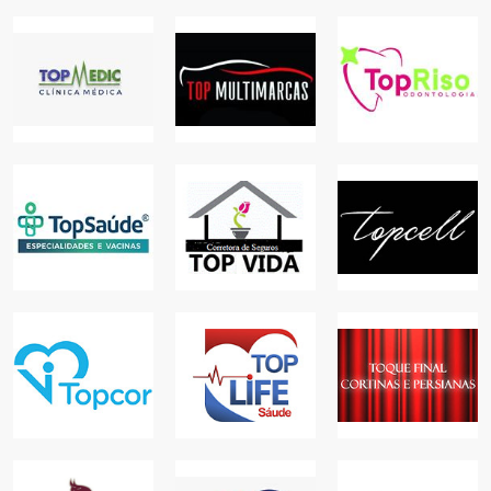
TOP
MULTIMARCAS
TOP RISO
TOP MEDIC
VEÍCULOS
ODONTOLOGIA
SAÚDE
AUTOS
SAÚDE
TOP VIDA
CORRETORA DE
SEGUROS
TOP SAÚDE
TOPCELL
PLANOS E
SAÚDE
SEGUROS
COMÉRCIO
TOQUE FINAL
CORTINAS E
TOPLIFESAUDE
TOPCOR
PERSIANAS
PLANOS E
SAÚDE
SEGUROS
PARA SUA CASA